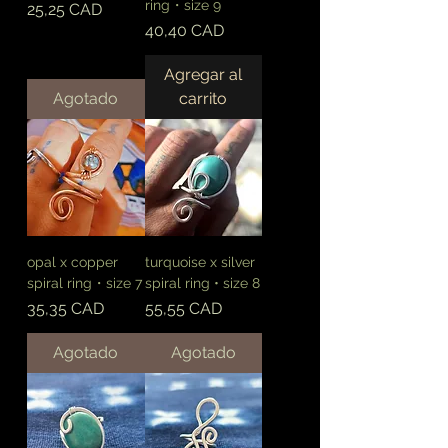
ring・size 9
Precio
25,25 CAD
Precio
40,40 CAD
Agregar al
Agotado
carrito
opal x copper
turquoise x silver
spiral ring・size 7
spiral ring • size 8
Precio
Precio
35,35 CAD
55,55 CAD
Agotado
Agotado