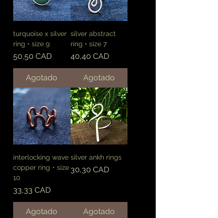
turquoise x silver
silver abstract
ring • size 9
ring • size 7
Precio
Precio
50,50 CAD
40,40 CAD
Agotado
Agotado
interlocking wave
silver ankh rings
copper ring・size
Precio
30,30 CAD
10
Precio
33,33 CAD
Agotado
Agotado