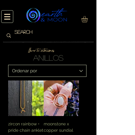
llevar tu intenciones
anillos
zircon rainbow •
moonstone x
pride chain anklet
copper sundial