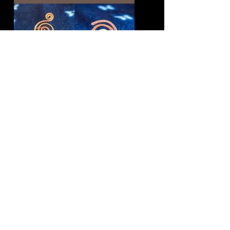
sodalite x copper
huracan copper
spiral wave ring・
ring • size 6
size 8
Precio
30,30 CAD
Precio
33,33 CAD
Agotado
Agotado
MÚSICA•ARTE•ESPIRITUALIDAD