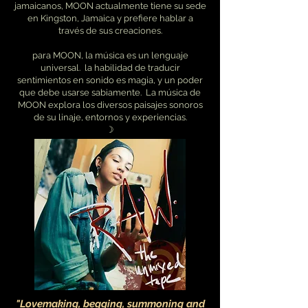
jamaicanos, MOON actualmente tiene su sede
en Kingston, Jamaica y prefiere hablar a
través de sus creaciones.
para MOON, la música es un lenguaje
universal.
la habilidad de traducir
sentimientos en sonido es magia, y un poder
que debe usarse
sabiamente.
La música de
MOON explora los diversos paisajes sonoros
de su linaje, entornos y experiencias.
☽
"Lovemaking, begging, summoning and