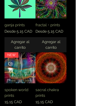
ganja prints
fractal・prints
Precio de oferta
Precio de oferta
Desde
5,15 CAD
Desde
5,15 CAD
Agregar al
Agregar al
carrito
carrito
NEW
spoken world
sacral chakra
prints
prints
Precio
Precio
15,15 CAD
15,15 CAD