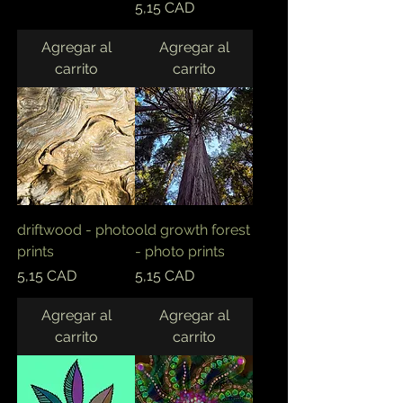
Precio
5,15 CAD
Agregar al
Agregar al
carrito
carrito
driftwood - photo
old growth forest
prints
- photo prints
Precio
Precio
5,15 CAD
5,15 CAD
Agregar al
Agregar al
carrito
carrito