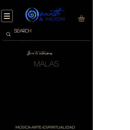
llevar tu intenciones
malas
No tenemos productos
para mostrar en este
momento.
MÚSICA•ARTE•ESPIRITUALIDAD